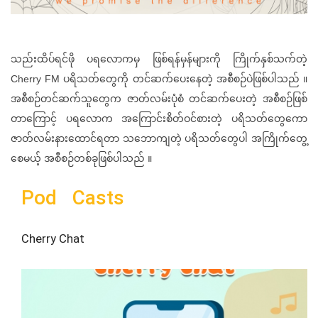
သည်းထိပ်ရင်ဖို ပရလောကမှ ဖြစ်ရန်မှန်များကို ကြိုက်နှစ်သက်တဲ့
Cherry FM ပရိသတ်တွေကို တင်ဆက်ပေးနေတဲ့ အစီစဉ်ပဲဖြစ်ပါသည် ။
အစီစဉ်တင်ဆက်သူတွေက ဇာတ်လမ်းပုံစံ တင်ဆက်ပေးတဲ့ အစီစဉ်ဖြစ်
တာကြောင့် ပရလောက အကြောင်းစိတ်ဝင်စားတဲ့ ပရိသတ်တွေကော
ဇာတ်လမ်းနားထောင်ရတာ သဘောကျတဲ့ ပရိသတ်တွေပါ အကြိုက်တွေ့
စေမယ့် အစီစဉ်တစ်ခုဖြစ်ပါသည် ။
Pod Casts
Cherry Chat